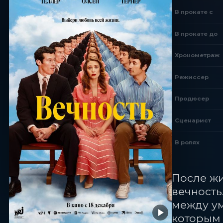
В прокате с
В прокате до
Хронометраж
Режиссер
Продюсер
Сценарист
В ролях
После жи
вечность
между у
которым 