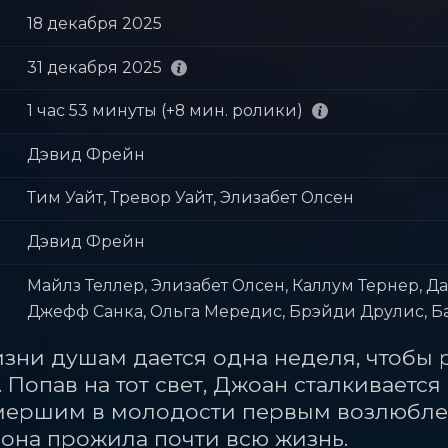
18 декабря 2025
31 декабря 2025
1 час 53 минуты (+8 мин. ролики)
Дэвид Фрейн
Тим Уайт, Тревор Уайт, Элизабет Олсен
Дэвид Фрейн
Майлз Теллер, Элизабет Олсен, Каллум Тернер, Д
Джефф Санка, Ольга Мередис, Брэйди Друлис, 
зни душам дается одна неделя, чтобы ре
. Попав на тот свет, Джоан сталкивает
мершим в молодости первым возлюблен
она прожила почти всю жизнь.