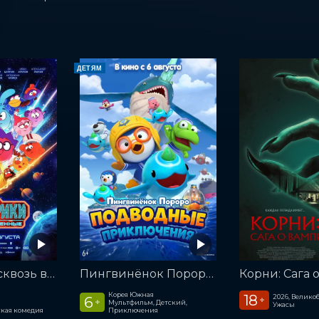
ДЕТЯМ
Смешарики сквозь вселенные
Пингвинёнок Пороро. Подводные приключения
Корея Южная
18
2026, Велико
6
+
+
Мультфильм, Детский,
Ужасы
кая комедия
Приключения