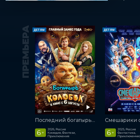
ПРЕМЬЕРА
ДЕТЯМ
ДЕТЯМ
Последний богатырь. Колобок
2026, Россия
2025, Россия
6
6
+
+
Комедия, Фэнтези,
Фантастика,
Приключения
Приключенчес