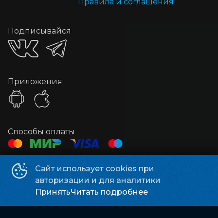
Правила и соглашения
Подписывайся
Приложения
Способы оплаты
Контакты
Сайт использует cookies при
авторизации и для аналитики
Касса
+7 3513 79-04-11
Принять
Читать подробнее
Почта
zlatcinema@yandex.ru