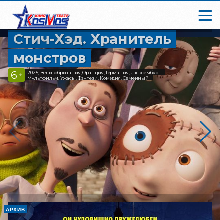
Стич-Хэд. Хранитель
монстров
6
2025, Великобритания, Франция, Германия, Люксембург
+
Мультфильм, Ужасы, Фэнтези, Комедия, Семейный
АРХИВ