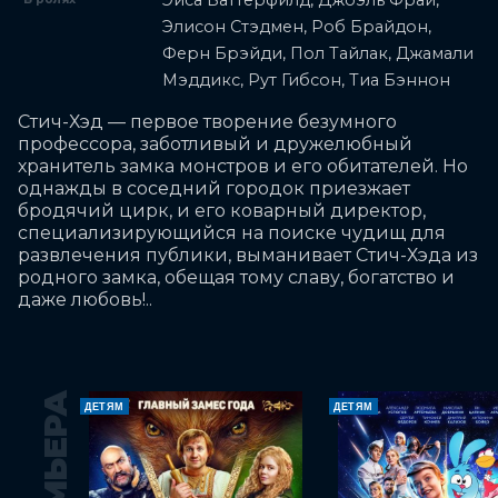
Эйса Баттерфилд, Джоэль Фрай,
Элисон Стэдмен, Роб Брайдон,
Ферн Брэйди, Пол Тайлак, Джамали
Мэддикс, Рут Гибсон, Тиа Бэннон
Стич-Хэд — первое творение безумного 
профессора, заботливый и дружелюбный 
хранитель замка монстров и его обитателей. Но 
однажды в соседний городок приезжает 
бродячий цирк, и его коварный директор, 
специализирующийся на поиске чудищ для 
развлечения публики, выманивает Стич-Хэда из 
родного замка, обещая тому славу, богатство и 
даже любовь!..
ПРЕМЬЕРА
ДЕТЯМ
ДЕТЯМ