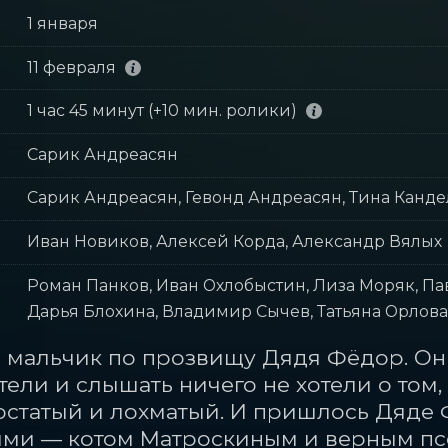
1 января
11 февраля
1 час 45 минут (+10 мин. ролики)
Сарик Андреасян
Сарик Андреасян, Гевонд Андреасян, Тина Канд
Иван Новиков, Алексей Корда, Александр Вялых
Роман Панков, Иван Охлобыстин, Лиза Моряк, Па
Дарья Блохина, Владимир Сычев, Татьяна Орлов
мальчик по прозвищу Дядя Фёдор. Он 
тели и слышать ничего не хотели о том, 
востатый и лохматый. И пришлось Дяде
ми — котом Матроскиным и верным пс