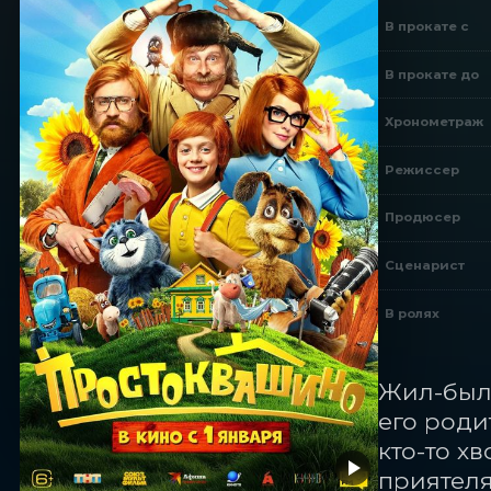
В прокате с
В прокате до
Хронометраж
Режиссер
Продюсер
Сценарист
В ролях
Жил-был 
его роди
кто-то х
приятеля