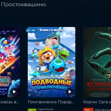
 Простоквашино.
ДЕТЯМ
Смешарики сквозь вселенные
Пингвинёнок Пороро. Подводные приключения
Корея Южная
2026, Велико