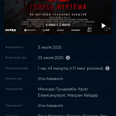
3 июля 2025
В прокате с
23 июля 2025
В прокате до
1 час 43 минуты (+11 мин. ролики)
Хронометраж
Упи Авианто
Режиссер
Манодж Пунджаби, Крис
Продюсер
Ейамсакулрат, Махран Хайдар
Упи Авианто
Сценарист
В ролях