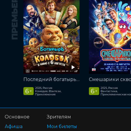
ПРЕМЬЕРА
Последний богатырь. Колобок
2026, Россия
2025, Россия
6
6
+
+
Комедия, Фэнтези,
Фантастика,
Приключения
Приключенческая к
Основное
Зрителям
Афиша
Мои билеты