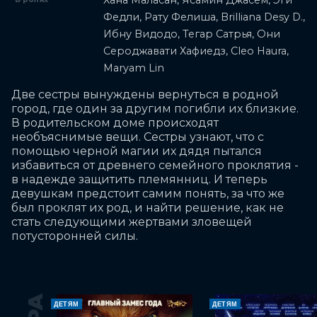
Хана Маласан, Ясамин Джасем, Эги
Федли, Рату Фелиша, Brilliana Desy D.,
Ибну Видодо, Тегар Сатрья, Они
Сероджавати Хафиедз, Cleo Haura,
Maryam Lin
Две сестры вынуждены вернуться в родной 
город, где один за другим погибли их близкие. 
В родительском доме происходят 
необъяснимые вещи. Сестры узнают, что с 
помощью черной магии их дядя пытался 
избавиться от древнего семейного проклятия - 
в надежде защитить племянниц. И теперь 
девушкам предстоит самим понять, за что же 
был проклят их род, и найти решение, как не 
стать следующими жертвами зловещей 
потусторонней силы.
ДЕТЯМ
ДЕТЯМ