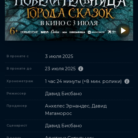
3 июля 2025
В прокате с
23 июля 2025
В прокате до
1 час 24 минуты (+8 мин. ролики)
Хронометраж
Давид Бисбано
Режиссер
Анхелес Эрнандес, Давид
Продюсер
Матаморос
Давид Бисбано
Сценарист
В ролях