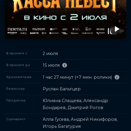
2 июля
В прокате с
15 июля
В прокате до
1 час 27 минут (+7 мин. ролики)
Хронометраж
Руслан Бальтцер
Режиссер
Юлиана Слащева, Александр
Продюсер
Бондарев, Дмитрий Рогов
Алла Гусева, Андрей Никифоров,
Сценарист
Игорь Багатурия