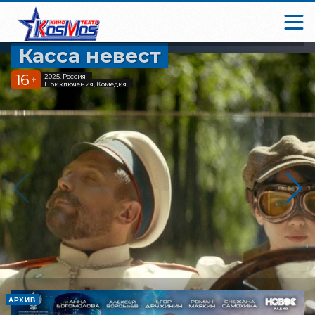
Касса невест
16
2025, Россия
+
Приключения, Комедия
АРХИВ