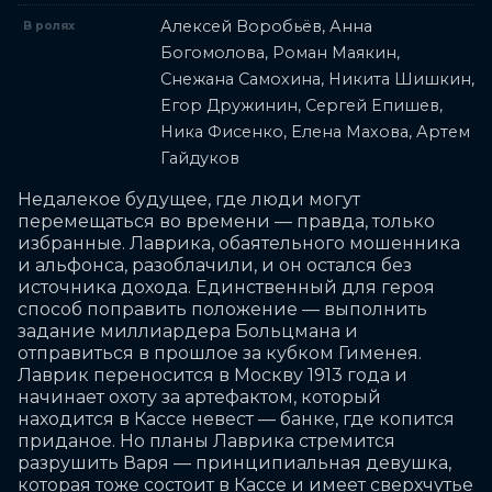
Алексей Воробьёв, Анна
В ролях
Богомолова, Роман Маякин,
Снежана Самохина, Никита Шишкин,
Егор Дружинин, Сергей Епишев,
Ника Фисенко, Елена Махова, Артем
Гайдуков
Недалекое будущее, где люди могут 
перемещаться во времени — правда, только 
избранные. Лаврика, обаятельного мошенника 
и альфонса, разоблачили, и он остался без 
источника дохода. Единственный для героя 
способ поправить положение — выполнить 
задание миллиардера Больцмана и 
отправиться в прошлое за кубком Гименея. 
Лаврик переносится в Москву 1913 года и 
начинает охоту за артефактом, который 
находится в Кассе невест — банке, где копится 
приданое. Но планы Лаврика стремится 
разрушить Варя — принципиальная девушка, 
которая тоже состоит в Кассе и имеет сверхчутье 