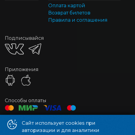
Оплата картой
Возврат билетов
Правила и соглашения
Подписывайся
Приложения
Способы оплаты
Контакты
Сайт использует cookies при
авторизации и для аналитики
Касса
+7 3513 79-04-11