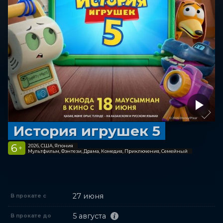
История игрушек 5
6
2026, США, Япония
+
Мультфильм, Фэнтези, Драма, Комедия, Приключения, Семейный
27 июня
В прокате с
5 августа
В прокате до