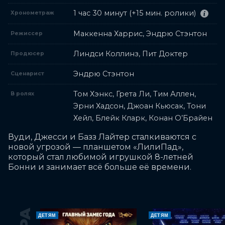
1 час 30 минут (+15 мин. ролики)
Хронометраж
Маккенна Харрис, Эндрю Стэнтон
Режиссер
Линдси Коллинз, Пит Доктер
Продюсер
Эндрю Стэнтон
Сценарист
Том Хэнкс, Грета Ли, Тим Аллен,
В ролях
Эрни Хадсон, Джоан Кьюсак, Тони
Хейл, Блейк Кларк, Конан О’Брайен
Вуди, Джесси и Базз Лайтер сталкиваются с 
новой угрозой — планшетом «ЛилиПад», 
который стал любимой игрушкой 8-летней 
Бонни и занимает всё больше её времени.
ДЕТЯМ
ДЕТЯМ