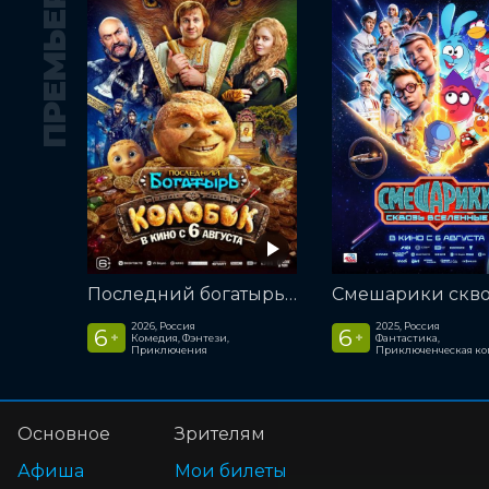
ПРЕМЬЕРА
Последний богатырь. Колобок
2026, Россия
2025, Россия
6
6
+
+
Комедия, Фэнтези,
Фантастика,
Приключения
Приключенческая к
Основное
Зрителям
Афиша
Мои билеты