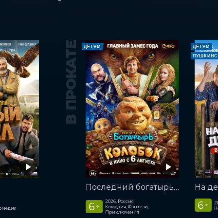
В ПРОКАТЕ
ДЕТЯМ
ДЕТЯМ
ПУШКИНС
Последний богатырь. Колобок
2026, Россия
6
2
6
+
+
Комедия, Фэнтези,
омедия
К
Приключения