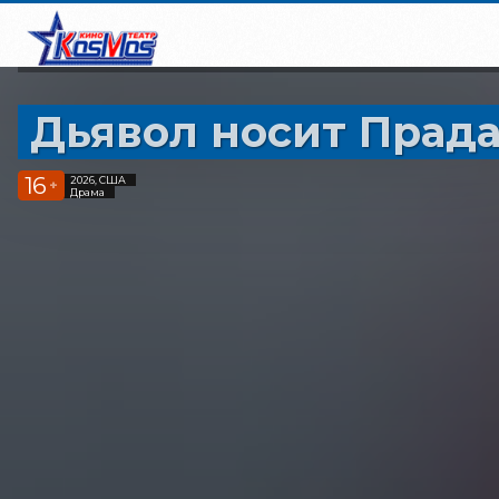
Дьявол носит Прада
16
2026, США
+
Драма