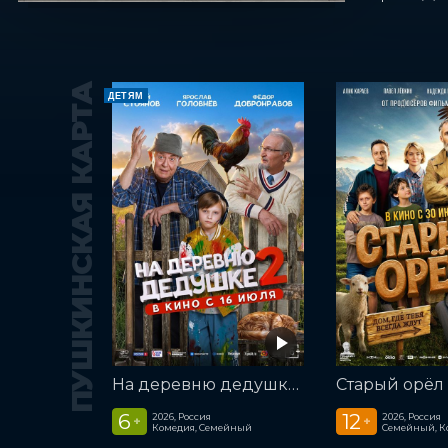
ПУШКИНСКАЯ КАРТА
ДЕТЯМ
На деревню дедушке 2
Старый орёл
6
12
2026, Россия
2026, Россия
+
+
Комедия, Семейный
Семейный, К