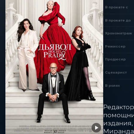
В прокате с
В прокате до
Хронометраж
Режиссер
Продюсер
Сценарист
В ролях
Редактор
помощни
издания,
Миранда 