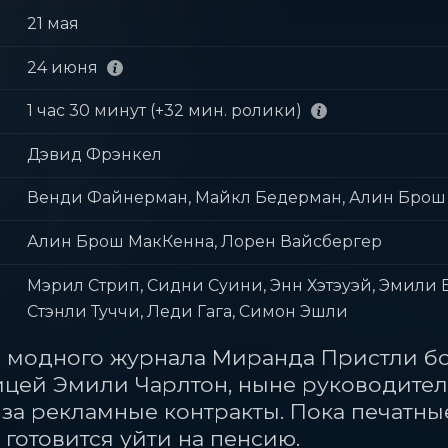
21 мая
24 июня
1 час 30 минут (+32 мин. ролики)
Дэвид Фрэнкел
Венди Файнерман, Майкл Бедерман, Алин Брош
Алин Брош МакКенна, Лорен Вайсбергер
Мэрил Стрип, Сидни Суини, Энн Хэтэуэй, Эмили Б
Стэнли Туччи, Леди Гага, Симон Эшли
 модного журнала Миранда Пристли бо
цей Эмили Чарлтон, ныне руководител
 за рекламные контракты. Пока печатны
готовится уйти на пенсию.