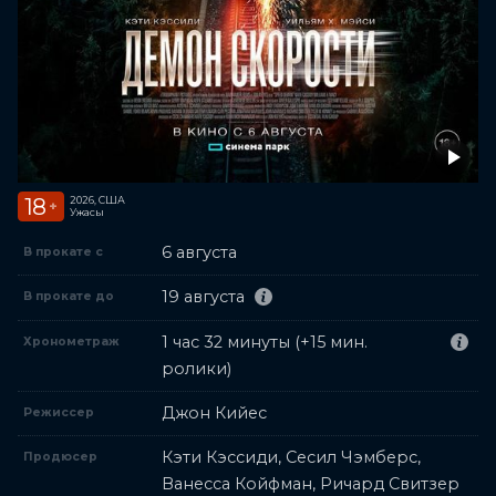
18
2026, США
+
Ужасы
6 августа
В прокате с
19 августа
В прокате до
1 час 32 минуты (+15 мин.
Хронометраж
ролики)
Джон Кийес
Режиссер
Кэти Кэссиди, Сесил Чэмберс,
Продюсер
Ванесса Койфман, Ричард Свитзер