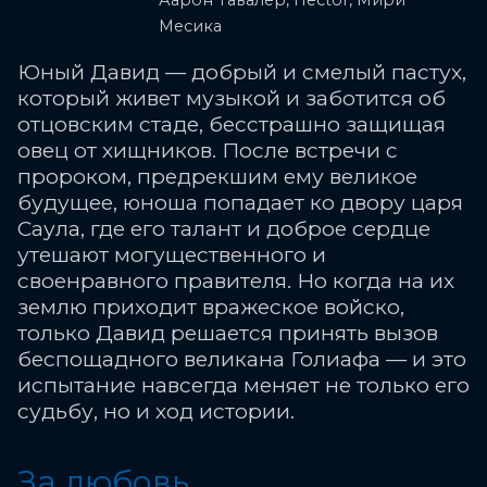
Аарон Тавалер, Hector, Мири
Месика
Юный Давид — добрый и смелый пастух,
который живет музыкой и заботится об
отцовским стаде, бесстрашно защищая
овец от хищников. После встречи с
пророком, предрекшим ему великое
будущее, юноша попадает ко двору царя
Саула, где его талант и доброе сердце
утешают могущественного и
своенравного правителя. Но когда на их
землю приходит вражеское войско,
только Давид решается принять вызов
беспощадного великана Голиафа — и это
испытание навсегда меняет не только его
судьбу, но и ход истории.
За любовь