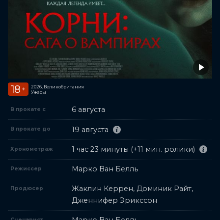
18
2026, Великобритания
+
Ужасы
6 августа
В прокате с
19 августа
В прокате до
1 час 23 минуты (+11 мин. ролики)
Хронометраж
Марко Ван Белль
Режиссер
Жаклин Керрен, Доминик Райт,
Продюсер
Дженнифер Эрикссон
Сценарист