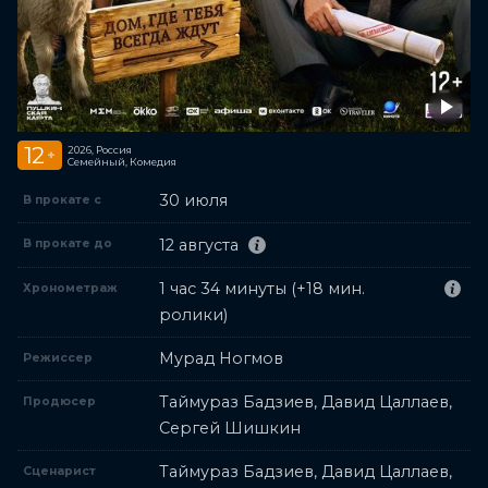
12
2026, Россия
+
Семейный, Комедия
30 июля
В прокате с
12 августа
В прокате до
1 час 34 минуты (+18 мин.
Хронометраж
ролики)
Мурад Ногмов
Режиссер
Таймураз Бадзиев, Давид Цаллаев,
Продюсер
Сергей Шишкин
Таймураз Бадзиев, Давид Цаллаев,
Сценарист