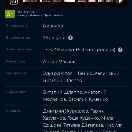
6
2026, Россия
+
Комедия, Фэнтези, Приключения
6 августа
В прокате с
26 августа
В прокате до
1 час 49 минут (+13 мин. ролики)
Хронометраж
Антон Маслов
Режиссер
Эдуард Илоян, Денис Жалинский,
Продюсер
Виталий Шляппо
Виталий Шляппо, Анатолий
Сценарист
Молчанов, Василий Куценко
Дмитрий Журавлев, Гарик
В ролях
Харламов, Гоша Куценко, Мила
Ершова, Татьяна Догилева, Кирилл