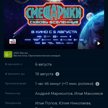
6
2025, Россия
+
Фантастика, Приключенческая комедия
6 августа
В прокате с
19 августа
В прокате до
1 час 46 минут (+11 мин. ролики)
Хронометраж
Андрей Мармонтов, Илья Максимов
Режиссер
Илья Попов, Юлия Николаева,
Продюсер