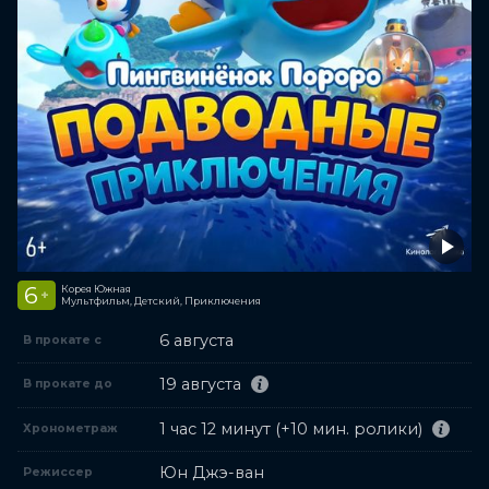
6
Корея Южная
+
Мультфильм, Детский, Приключения
6 августа
В прокате с
19 августа
В прокате до
1 час 12 минут (+10 мин. ролики)
Хронометраж
Юн Джэ-ван
Режиссер