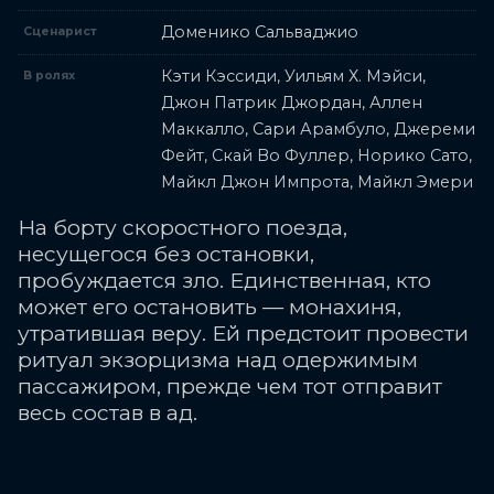
Доменико Сальваджио
Сценарист
Кэти Кэссиди, Уильям Х. Мэйси,
В ролях
Джон Патрик Джордан, Аллен
Маккалло, Сари Арамбуло, Джереми
Фейт, Скай Во Фуллер, Норико Сато,
Майкл Джон Импрота, Майкл Эмери
На борту скоростного поезда,
несущегося без остановки,
пробуждается зло. Единственная, кто
может его остановить — монахиня,
утратившая веру. Ей предстоит провести
ритуал экзорцизма над одержимым
пассажиром, прежде чем тот отправит
весь состав в ад.