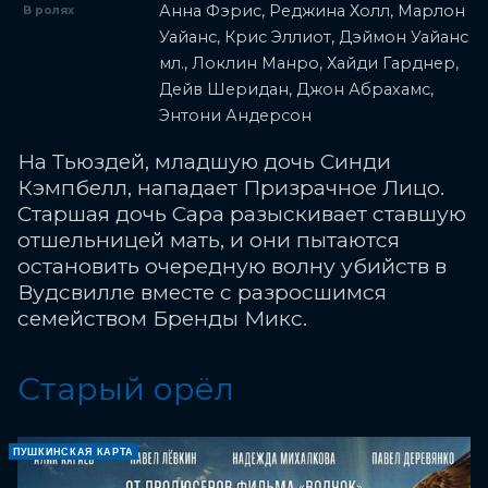
Анна Фэрис, Реджина Холл, Марлон
В ролях
Уайанс, Крис Эллиот, Дэймон Уайанс
мл., Локлин Манро, Хайди Гарднер,
Дейв Шеридан, Джон Абрахамс,
Энтони Андерсон
На Тьюздей, младшую дочь Синди
Кэмпбелл, нападает Призрачное Лицо.
Старшая дочь Сара разыскивает ставшую
отшельницей мать, и они пытаются
остановить очередную волну убийств в
Вудсвилле вместе с разросшимся
семейством Бренды Микс.
Старый орёл
ПУШКИНСКАЯ КАРТА