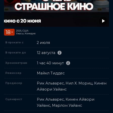
18
2026, США
+
Ужасы, Комедия
2 июля
В прокате с
12 августа
В прокате до
1 час 40 минут
Хронометраж
Майкл Тиддес
Режиссер
Рик Альварес, Нил Х. Мориц, Кинен
Продюсер
Айвори Уайанс
Рик Альварес, Кинен Айвори
Сценарист
Уайанс, Марлон Уайанс