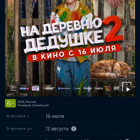
6
2026, Россия
+
Комедия, Семейный
16 июля
В прокате с
12 августа
В прокате до