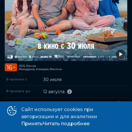
16
2026, Россия
+
Мелодрама, Комедия, Фэнтези
30 июля
В прокате с
12 августа
В прокате до
1 час 31 минута (+7 мин. ролики)
Хронометраж
Сайт использует cookies при
Андрей Малай
Режиссер
авторизации и для аналитики
Принять
Читать подробнее
Евгений Егупов, Гайк Асатрян,
Продюсер