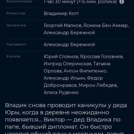
1 час 30 минут (+15 мин. ролики)
Хронометраж
Владимир Котт
Режиссер
Георгий Малков, Ясмина Бен Аммар,
Продюсер
Александр Бережной
Александр Бережной
Сценарист
Юрий Стоянов, Ярослав Головнёв,
В ролях
Ингрид Олеринская, Татьяна
Орлова, Антон Филипенко,
Александр Ильин, Фёдор
Добронравов, Мирон Лебедев,
Алиса Руденко
Владик снова проводит каникулы у деда
Юры, когда в деревне неожиданно
появляется… Виктор — дед Владика по
папе, бывший дипломат. Он быстро
находит общий язык с местными, дарит