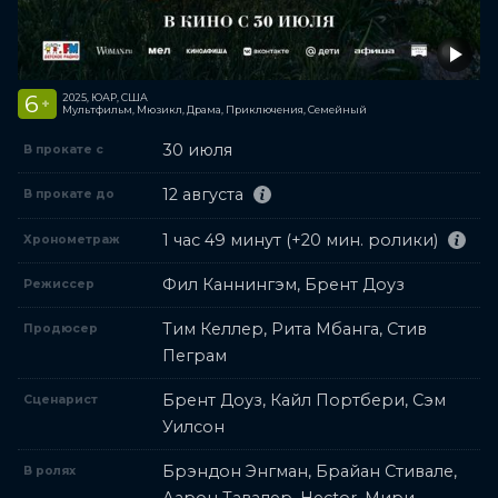
6
2025, ЮАР, США
+
Мультфильм, Мюзикл, Драма, Приключения, Семейный
30 июля
В прокате с
12 августа
В прокате до
1 час 49 минут (+20 мин. ролики)
Хронометраж
Фил Каннингэм, Брент Доуз
Режиссер
Тим Келлер, Рита Мбанга, Стив
Продюсер
Пеграм
Брент Доуз, Кайл Портбери, Сэм
Сценарист
Уилсон
Брэндон Энгман, Брайан Стивале,
В ролях